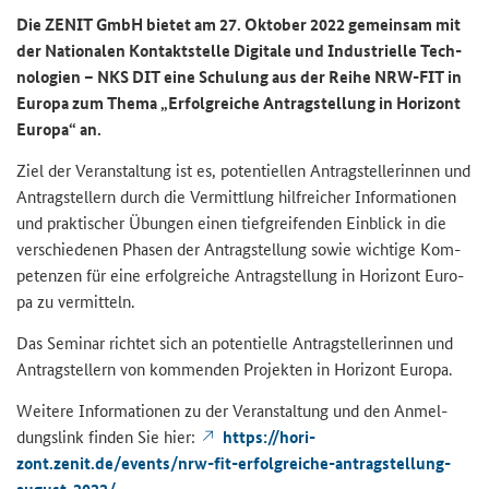
Die ZENIT GmbH bie­tet am 27. Ok­to­ber 2022 ge­mein­sam mit
der Na­tio­na­len Kon­takt­stel­le Di­gi­ta­le und In­dus­tri­el­le Tech­
no­lo­gien – NKS DIT eine Schu­lung aus der Reihe NRW-​FIT in
Eu­ro­pa zum Thema „Er­folg­rei­che An­trag­stel­lung in Ho­ri­zont
Eu­ro­pa“ an.
Ziel der Ver­an­stal­tung ist es, po­ten­ti­el­len An­trag­stel­le­rin­nen und
An­trag­stel­lern durch die Ver­mitt­lung hilf­rei­cher In­for­ma­tio­nen
und prak­ti­scher Übun­gen einen tief­grei­fen­den Ein­blick in die
ver­schie­de­nen Pha­sen der An­trag­stel­lung sowie wich­ti­ge Kom­
pe­ten­zen für eine er­folg­rei­che An­trag­stel­lung in Ho­ri­zont Eu­ro­
pa zu ver­mit­teln.
Das Se­mi­nar rich­tet sich an po­ten­ti­el­le An­trag­stel­le­rin­nen und
An­trag­stel­lern von kom­men­den Pro­jek­ten in Ho­ri­zont Eu­ro­pa.
Wei­te­re In­for­ma­tio­nen zu der Ver­an­stal­tung und den An­mel­
dungs­link fin­den Sie hier:
https://ho­ri­
zont.zenit.de/events/nrw-​fit-erfolgreiche-antragstellung-