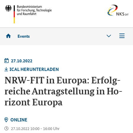
Events
27.10.2022
ICAL HER­UN­TER­LA­DEN
NRW-​FIT in Eu­ro­pa: Er­folg­
rei­che An­trag­stel­lung in Ho­
ri­zont Eu­ro­pa
ON­LINE
27.10.2022 10:00 - 16:00 Uhr