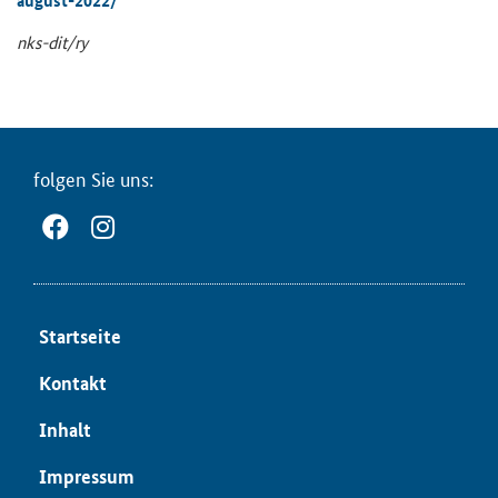
august-2022/
nks-​dit/ry
fol­gen Sie uns:
Start­sei­te
Kon­takt
In­halt
Im­pres­sum