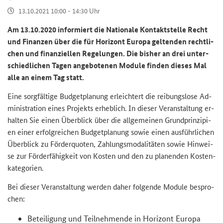
13.10.2021 10:00 - 14:30 Uhr
Am 13.10.2020 in­for­miert die Na­tio­na­le Kon­takt­stel­le Recht
und Fi­nan­zen über die für Ho­ri­zont Eu­ro­pa gel­ten­den recht­li­
chen und fi­nan­zi­el­len Re­ge­lun­gen. Die bis­her an drei un­ter­
schied­li­chen Tagen an­ge­bo­te­nen Mo­du­le fin­den die­ses Mal
alle an einem Tag statt.
Eine sorg­fäl­ti­ge Bud­get­pla­nung er­leich­tert die rei­bungs­lo­se Ad­
mi­nis­tra­ti­on eines Pro­jekts er­heb­lich. In die­ser Ver­an­stal­tung er­
hal­ten Sie einen Über­blick über die all­ge­mei­nen Grund­prin­zi­pi­
en einer er­folg­rei­chen Bud­get­pla­nung sowie einen aus­führ­li­chen
Über­blick zu För­der­quo­ten, Zah­lungs­mo­da­li­tä­ten sowie Hin­wei­
se zur För­der­fä­hig­keit von Kos­ten und den zu pla­nen­den Kos­ten­
ka­te­go­rien.
Bei die­ser Ver­an­stal­tung wer­den daher fol­gen­de Mo­du­le be­spro­
chen:
Be­tei­li­gung und Teil­neh­men­de in Ho­ri­zont Eu­ro­pa