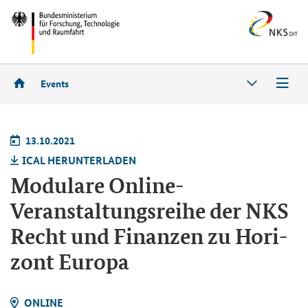
Events
13.10.2021
ICAL HER­UN­TER­LA­DEN
Mo­du­la­re Online-​
Veranstaltungsreihe der NKS
Recht und Fi­nan­zen zu Ho­ri­
zont Eu­ro­pa
ON­LINE