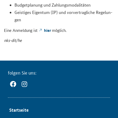
Bud­get­pla­nung und Zah­lungs­mo­da­li­tä­ten
Geis­ti­ges Ei­gen­tum (IP) und vor­ver­trag­li­che Re­ge­lun­
gen
Eine An­mel­dung ist
hier
mög­lich.
nks-​dit/he
fol­gen Sie uns:
Start­sei­te