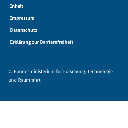
In­halt
Im­pres­sum
Da­ten­schutz
Er­klä­rung zur Bar­rie­re­frei­heit
© Bun­des­mi­nis­te­ri­um für ­For­schung, Tech­no­lo­gie
und Raum­fahrt