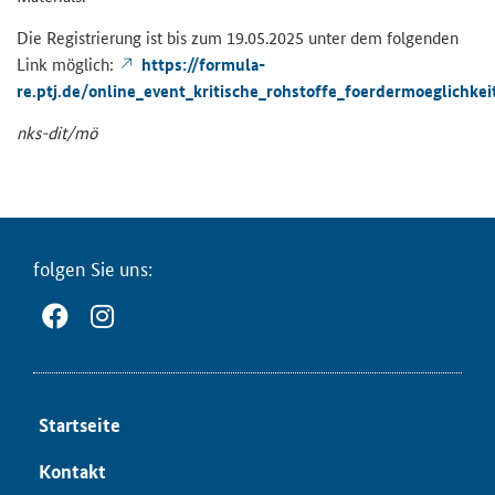
Die Re­gis­trie­rung ist bis zum 19.05.2025 unter dem fol­gen­den
Link mög­lich:
https://for­mu­la­
re.ptj.de/online_event_kritische_rohstoffe_foerdermoeglichke
nks-​dit/mö
fol­gen Sie uns:
Start­sei­te
Kon­takt