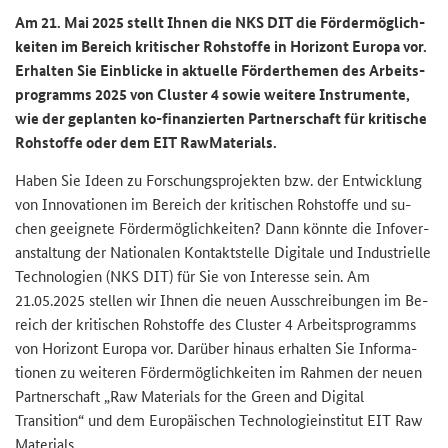
Am 21. Mai 2025 stellt Ihnen die NKS DIT die För­der­mög­lich­
kei­ten im Be­reich kri­ti­scher Roh­stof­fe in Ho­ri­zont Eu­ro­pa vor.
Er­hal­ten Sie Ein­bli­cke in ak­tu­el­le För­der­the­men des Ar­beits­
pro­gramms 2025 von Clus­ter 4 sowie wei­te­re In­stru­men­te,
wie der ge­plan­ten ko-​finanzierten Part­ner­schaft für kri­ti­sche
Roh­stof­fe oder dem
EIT RawMaterials
.
Haben Sie Ideen zu For­schungs­pro­jek­ten bzw. der Ent­wick­lung
von In­no­va­tio­nen im Be­reich der kri­ti­schen Roh­stof­fe und su­
chen ge­eig­ne­te För­der­mög­lich­kei­ten? Dann könn­te die In­fo­ver­
an­stal­tung der Na­tio­na­len Kon­takt­stel­le Di­gi­ta­le und In­dus­tri­el­le
Tech­no­lo­gien (NKS DIT) für Sie von In­ter­es­se sein. Am
21.05.2025 stel­len wir Ihnen die neuen Aus­schrei­bun­gen im Be­
reich der kri­ti­schen Roh­stof­fe des Clus­ter 4 Ar­beits­pro­gramms
von Ho­ri­zont Eu­ro­pa vor. Dar­über hin­aus er­hal­ten Sie In­for­ma­
tio­nen zu wei­te­ren För­der­mög­lich­kei­ten im Rah­men der neuen
Part­ner­schaft „
Raw Materials for the Green and Digital
Transition
“ und dem Eu­ro­päi­schen Tech­no­lo­gie­in­sti­tut
EIT Raw
Materials
.