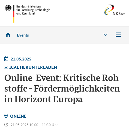
Events
21.05.2025
ICAL HER­UN­TER­LA­DEN
Online-Event
: Kri­ti­sche Roh­
stof­fe - För­der­mög­lich­kei­ten
in Ho­ri­zont Eu­ro­pa
ON­LINE
21.05.2025 10:00 - 11:30 Uhr