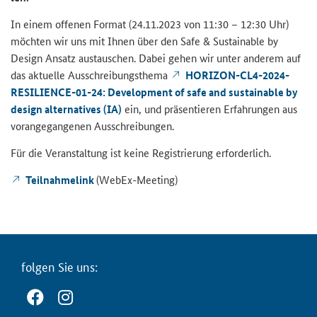
In einem of­fe­nen For­mat (24.11.2023 von 11:30 – 12:30 Uhr)
möch­ten wir uns mit Ihnen über den
Safe & Sustainable by
Design
An­satz aus­tau­schen. Dabei gehen wir unter an­de­rem auf
das ak­tu­el­le Aus­schrei­bungs­the­ma
HORIZON-CL4-2024-
RESILIENCE-01-24: Development of safe and sustainable by
design alternatives (IA)
ein, und prä­sen­tie­ren Er­fah­run­gen aus
vor­an­ge­gan­ge­nen Aus­schrei­bun­gen.
Für die Ver­an­stal­tung ist keine Re­gis­trie­rung er­for­der­lich.
Teil­nah­me­link
(WebEx-​Meeting)
fol­gen Sie uns: