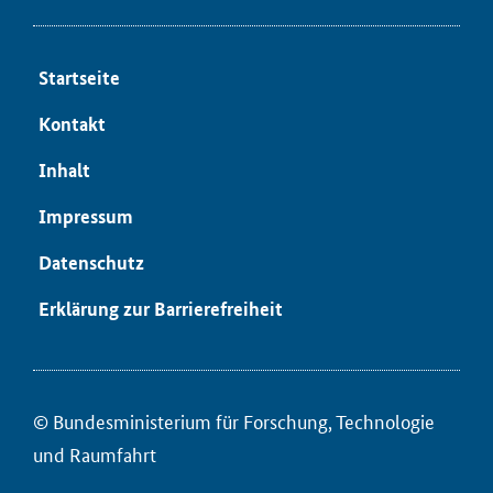
Start­sei­te
Kon­takt
In­halt
Im­pres­sum
Da­ten­schutz
Er­klä­rung zur Bar­rie­re­frei­heit
© Bun­des­mi­nis­te­ri­um für ­For­schung, Tech­no­lo­gie
und Raum­fahrt