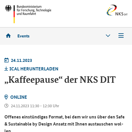
Events
24.11.2023
ICAL HER­UN­TER­LA­DEN
„Kaf­fee­pau­se“ der NKS DIT
ON­LINE
24.11.2023 11:30 - 12:30 Uhr
Of­fe­nes ein­stün­di­ges For­mat, bei dem wir uns über den
Safe
& Sustainable by Design
An­satz mit Ihnen aus­tau­schen wol­
len.