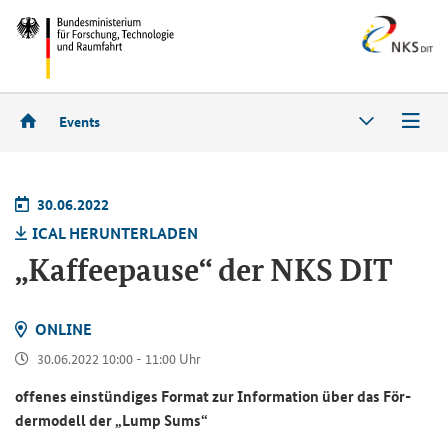
Events
30.06.2022
ICAL HER­UN­TER­LA­DEN
„Kaf­fee­pau­se“ der NKS DIT
ON­LINE
30.06.2022 10:00 - 11:00 Uhr
of­fe­nes ein­stün­di­ges For­mat zur In­for­ma­ti­on über das För­
der­mo­dell der „Lump Sums“