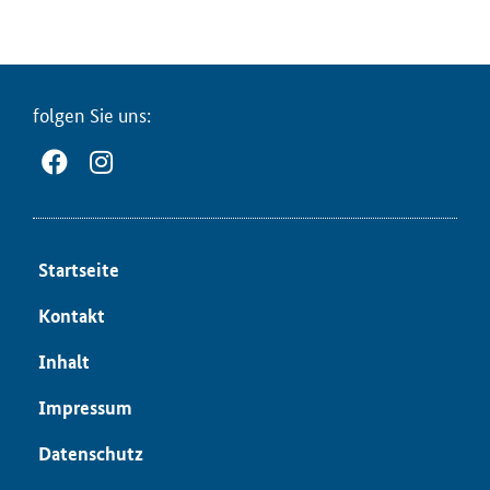
fol­gen Sie uns:
Start­sei­te
Kon­takt
In­halt
Im­pres­sum
Da­ten­schutz