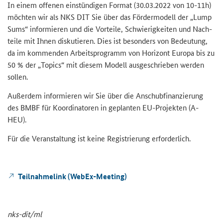
In einem of­fe­nen ein­stün­di­gen For­mat (30.03.2022 von 10-​11h)
möch­ten wir als NKS DIT Sie über das För­der­mo­dell der „Lump
Sums“ in­for­mie­ren und die Vor­tei­le, Schwie­rig­kei­ten und Nach­
tei­le mit Ihnen dis­ku­tie­ren. Dies ist be­son­ders von Be­deu­tung,
da im kom­men­den Ar­beits­pro­gramm von Ho­ri­zont Eu­ro­pa bis zu
50 % der „
Topics
“ mit die­sem Mo­dell aus­ge­schrie­ben wer­den
sol­len.
Au­ßer­dem in­for­mie­ren wir Sie über die An­schub­fi­nan­zie­rung
des BMBF für Ko­or­di­na­to­ren in ge­plan­ten EU-​Projekten (A-
HEU).
Für die Ver­an­stal­tung ist keine Re­gis­trie­rung er­for­der­lich.
Teil­nah­me­link (WebEx-​Meeting)
nks-​dit/ml