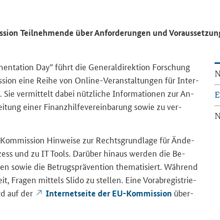
ssion Teil­neh­men­de über An­for­de­run­gen und Vor­aus­set­zun
mentation Day
” führt die Ge­ne­ral­di­rek­ti­on For­schung
N
is­si­on eine Reihe von Online-​Veranstaltungen für In­ter­
h. Sie ver­mit­telt dabei nütz­li­che In­for­ma­tio­nen zur An­
E
rei­tung einer Fi­nanz­hil­fe­ver­ein­ba­rung sowie zu ver­
N
​Kommission Hin­wei­se zur Rechts­grund­la­ge für Än­de­
zess und zu
IT Tools
. Dar­über hin­aus wer­den die Be­
en sowie die Be­trugs­prä­ven­ti­on the­ma­ti­siert. Wäh­rend
 Fra­gen mit­tels Slido zu stel­len. Eine Vor­ab­re­gis­trie­
ird auf der
über­
In­ter­net­sei­te der EU-​Kommission