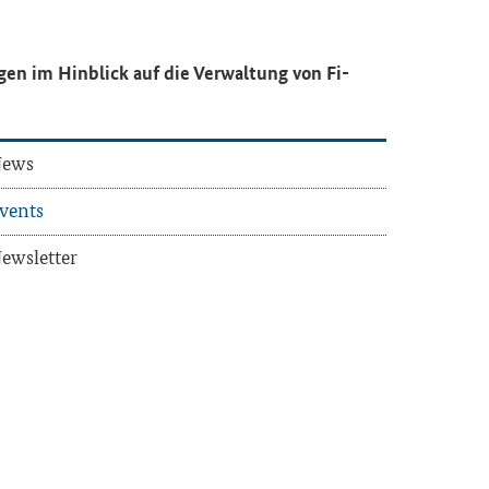
­gen im Hin­blick auf die Ver­wal­tung von Fi­
ews
vents
ews­let­ter