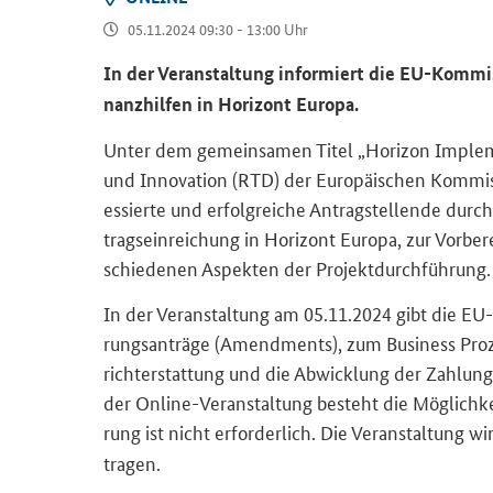
05.11.2024 09:30 - 13:00 Uhr
In der Ver­an­stal­tung in­for­miert die EU-​Kommi
nanz­hil­fen in Ho­ri­zont Eu­ro­pa.
Unter dem ge­mein­sa­men Titel „
Horizon Imple
und In­no­va­ti­on (RTD) der Eu­ro­päi­schen Kom­m
es­sier­te und er­folg­rei­che An­trag­stel­len­de durc
trags­ein­rei­chung in Ho­ri­zont Eu­ro­pa, zur Vor­be­
schie­de­nen Aspek­ten der Pro­jekt­durch­füh­rung.
In der Ver­an­stal­tung am 05.11.2024 gibt die EU-
rungs­an­trä­ge (
Amendments
), zum
Business
Pro­
richt­erstat­tung und die Ab­wick­lung der Zah­lun­g
der Online-​Veranstaltung be­steht die Mög­lich­keit,
rung ist nicht er­for­der­lich. Die Ver­an­stal­tung w
tra­gen.