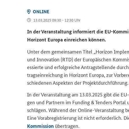
ON­LINE
13.03.2025 09:30 - 12:30 Uhr
In der Ver­an­stal­tung in­for­miert die EU-​Kommiss
Ho­ri­zont Eu­ro­pa ein­rei­chen kön­nen.
Unter dem ge­mein­sa­men Titel „
Horizon Imple
und In­no­va­ti­on (RTD) der Eu­ro­päi­schen Kom­m
es­sier­te und er­folg­rei­che An­trag­stel­len­de durc
trags­ein­rei­chung in Ho­ri­zont Eu­ro­pa, zur Vor­be­
schie­de­nen Aspek­ten der Pro­jekt­durch­füh­rung.
In der Ver­an­stal­tung am 13.03.2025 gibt die EU
gen und Part­nern im
Funding & Tenders Portal
u
schlä­gen. Wäh­rend der Online-​Veranstaltung be­st
Eine Vor­ab­re­gis­trie­rung ist nicht er­for­der­lich.
über­tra­gen.
Kommission