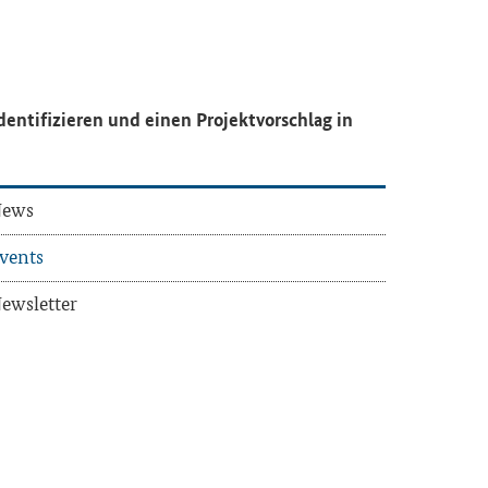
n­ti­fi­zie­ren und einen Pro­jekt­vor­schlag in
ews
vents
ews­let­ter