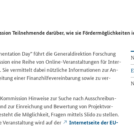
ion Teil­neh­men­de dar­über, wie sie För­der­mög­lich­kei­ten ide
mentation Day
” führt die Ge­ne­ral­di­rek­ti­on For­schung
N
is­si­on eine Reihe von Online-​Veranstaltungen für In­ter­
h. Sie ver­mit­telt dabei nütz­li­che In­for­ma­tio­nen zur An­
E
rei­tung einer Fi­nanz­hil­fe­ver­ein­ba­rung sowie zu ver­
N
-​Kommission Hin­wei­se zur Suche nach Aus­schrei­bun­
nd zur Ein­rei­chung und Be­wer­tung von Pro­jekt­vor­
eht die Mög­lich­keit, Fra­gen mit­tels Slido zu stel­len.
 Die Ver­an­stal­tung wird auf der
In­ter­net­sei­te der EU-​