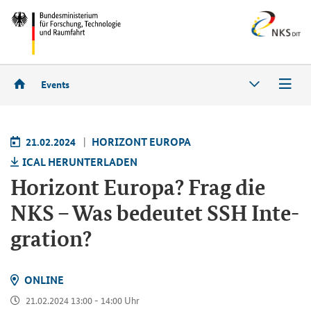
Events
21.02.2024
HO­RI­ZONT EU­RO­PA
ICAL HER­UN­TER­LA­DEN
Ho­ri­zont Eu­ro­pa? Frag die
NKS – Was be­deu­tet SSH In­te­
gra­ti­on?
ON­LINE
21.02.2024 13:00 - 14:00 Uhr