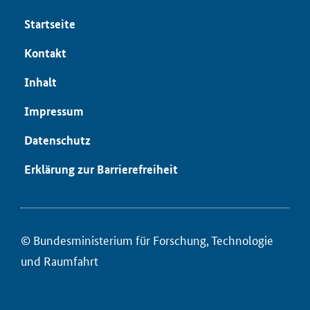
Start­sei­te
Kon­takt
In­halt
Im­pres­sum
Da­ten­schutz
Er­klä­rung zur Bar­rie­re­frei­heit
© Bun­des­mi­nis­te­ri­um für ­For­schung, Tech­no­lo­gie
und Raum­fahrt