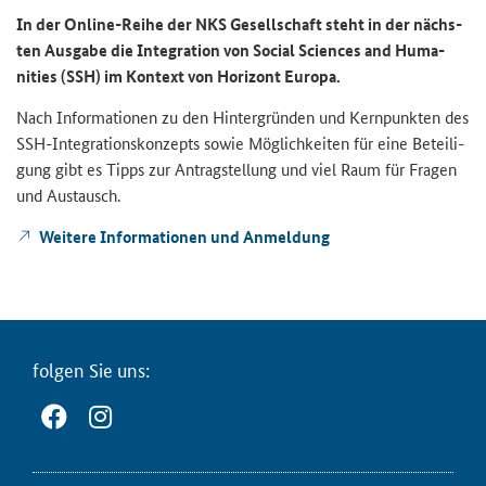
In der Online-​Reihe der NKS Ge­sell­schaft steht in der nächs­
ten Aus­ga­be die In­te­gra­ti­on von So­cial Sci­en­ces and Hu­ma­
nities (SSH) im Kon­text von Ho­ri­zont Eu­ro­pa.
Nach In­for­ma­tio­nen zu den Hin­ter­grün­den und Kern­punk­ten des
SSH-​Integrationskonzepts sowie Mög­lich­kei­ten für eine Be­tei­li­
gung gibt es Tipps zur An­trag­stel­lung und viel Raum für Fra­gen
und Aus­tausch.
Wei­te­re In­for­ma­tio­nen und An­mel­dung
fol­gen Sie uns: