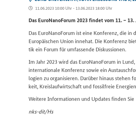
11.06.2023 10:00 Uhr - 13.06.2023 18:00 Uhr
Das Eu­roN­a­no­Fo­rum 2023 fin­det vom 11. – 13
Das Eu­roN­a­no­Fo­rum ist eine Kon­fe­renz, die in 
Eu­ro­päi­schen Union in­ne­hat. Die Kon­fe­renz bie­t
tik ein Forum für um­fas­sen­de Dis­kus­sio­nen.
Im Jahr 2023 wird das Eu­roN­a­no­Fo­rum in Lund, 
in­ter­na­tio­na­le Kon­fe­renz sowie ein Aus­tausch­
lo­gien zu or­ga­ni­sie­ren. Dar­über hin­aus ste­hen fort
keit, Kreis­lauf­wirt­schaft und fos­silfreie En­er­gi
Wei­te­re In­for­ma­tio­nen und Up­dates fin­den Sie
nks-​dit/Hs