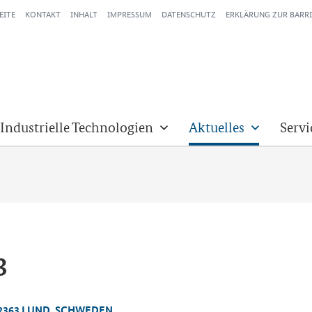
EITE
KONTAKT
INHALT
IMPRESSUM
DATENSCHUTZ
ERKLÄRUNG ZUR BARRI
 Industrielle Technologien
Aktuelles
Servi
3
 22363 LUND, SCHWE­DEN