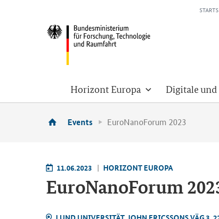
STARTS
Horizont Europa
Digitale und
EuroNanoForum 2023
Events
11.06.2023
HO­RI­ZONT EU­RO­PA
Eu­roN­a­no­Fo­rum 202
LUND UNI­VER­SI­TÄT, JOHN ERICS­SONS VÄG 3,