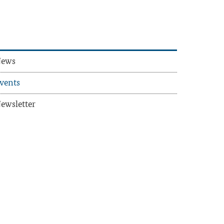
ews
vents
ews­let­ter