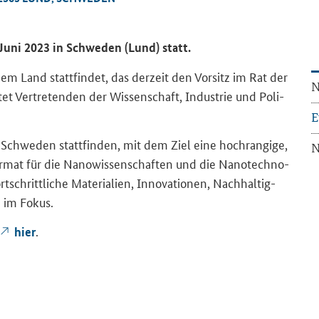
. Juni 2023 in Schwe­den (Lund) statt.
dem Land statt­fin­det, das der­zeit den Vor­sitz im Rat der
N
et Ver­tre­ten­den der Wis­sen­schaft, In­dus­trie und Po­li­
E
Schwe­den statt­fin­den, mit dem Ziel eine hoch­ran­gi­ge,
N
for­mat für die Na­no­wis­sen­schaf­ten und die Na­no­tech­no­
­schritt­li­che Ma­te­ria­li­en, In­no­va­tio­nen, Nach­hal­tig­
en im Fokus.
.
hier