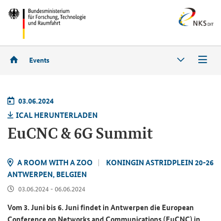
Events
03.06.2024
ICAL HER­UN­TER­LA­DEN
EuCNC & 6G Sum­mit
A ROOM WITH A ZOO
KO­NIN­GIN AS­TRIDP­LEIN 20-26
ANT­WER­PEN, BEL­GI­EN
03.06.2024 - 06.06.2024
Vom 3. Juni bis 6. Juni fin­det in Ant­wer­pen die
European
Conference on Networks and Communications (EuCNC)
in