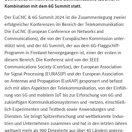
Kom­bi­na­ti­on mit dem
6G Summit
statt.
Der
EuCNC & 6G Summit
2024 ist die Zu­sam­men­le­gung zwei­er
er­folg­rei­cher Kon­fe­ren­zen im Be­reich der Te­le­kom­mu­ni­ka­ti­on:
Die EuCNC (
European Conference on Networks and
Communications
), die von der Eu­ro­päi­schen Kom­mis­si­on un­ter­
stützt wird, und der
6G Summit
, der aus dem 6G-​Flaggschiff-
Pro­gramm
in Finn­land her­vor­ge­gan­gen ist, einer der ers­ten in
die­sem Be­reich. Die Kon­fe­renz wird von der
IEEE
Communications Society (ComSoc)
, der
European Association
for Signal Processing (EURASIP)
und der
European Association
on Antennas and Propagation (EurAAP)
ge­spon­sert und be­fasst
sich mit allen Aspek­ten der Te­le­kom­mu­ni­ka­ti­on, von der Ein­füh­
rung von 5G und mo­bi­lem
IoT
bis zur
Er­for­schung
von 6G und
zu­künf­ti­gen Kom­mu­ni­ka­ti­ons­sys­te­men und -​netzen, ein­schließ­
lich
Ex­pe­ri­men­ten
und
Testbeds
sowie An­wen­dun­gen und
Diens­ten. Sie bringt Spit­zen­for­schung und
welt­be­kann­te
In­dus­
trien und Un­ter­neh­men zu­sam­men und hat in den letz­ten Jah­ren
welt­weit mehr als 900 De­le­gier­te aus über 40 Län­dern an­ge­zo­