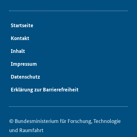
Start­sei­te
Kon­takt
In­halt
Im­pres­sum
Da­ten­schutz
Er­klä­rung zur Bar­rie­re­frei­heit
© Bun­des­mi­nis­te­ri­um für ­For­schung, Tech­no­lo­gie
und Raum­fahrt