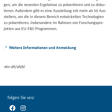
gen, um die neu­es­ten Er­geb­nis­se zu prä­sen­tie­ren und zu dis­ku­
tie­ren. Au­ßer­dem gibt es eine Aus­stel­lung mit mehr als 50 Aus­
stel­lern, um die in die­sem Be­reich ent­wi­ckel­ten Tech­no­lo­gien
zu prä­sen­tie­ren, ins­be­son­de­re im Rah­men von For­schungs­pro­
jek­ten aus EU-F&I-​Programmen.
Wei­te­re In­for­ma­tio­nen und An­mel­dung
nks-​dit/ah(b)
fol­gen Sie uns: