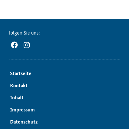
fol­gen Sie uns:
Start­sei­te
Kon­takt
In­halt
Im­pres­sum
Da­ten­schutz