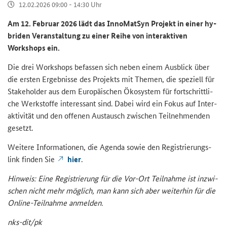
12.02.2026 09:00 - 14:30 Uhr
Am 12. Fe­bru­ar 2026 lädt das In­no­Mat­Syn Pro­jekt in einer hy­
bri­den Ver­an­stal­tung zu einer Reihe von in­ter­ak­ti­ven
Workshops
ein.
Die drei Work­shops be­fas­sen sich neben einem Aus­blick über
die ers­ten Er­geb­nis­se des Pro­jekts mit The­men, die spe­zi­ell für
Stakeholder
aus dem Eu­ro­päi­schen Öko­sys­tem für fort­schritt­li­
che Werk­stof­fe in­ter­es­sant sind. Dabei wird ein Fokus auf In­ter­
ak­ti­vi­tät und den of­fe­nen Aus­tausch zwi­schen Teil­neh­men­den
ge­setzt.
Wei­te­re In­for­ma­tio­nen, die Agen­da sowie den Re­gis­trie­rungs­
link fin­den Sie
hier
.
Hin­weis: Eine Re­gis­trie­rung für die Vor-​Ort Teil­nah­me ist in­zwi­
schen nicht mehr mög­lich, man kann sich aber wei­ter­hin für die
Online-​Teilnahme an­mel­den.
nks-​dit/pk