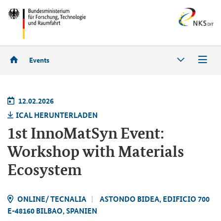
Events
12.02.2026
ICAL HER­UN­TER­LA­DEN
1st InnoMatSyn Event:
Workshop with Materials
Ecosystem
ON­LINE/ TEC­NA­LIA
AS­TON­DO BIDEA, EDI­FI­CIO 700
E-​48160 BIL­BAO, SPA­NI­EN